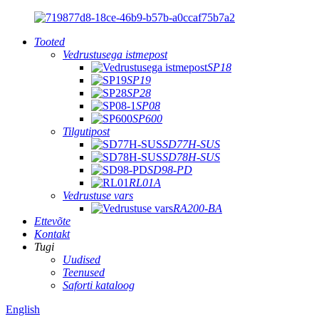
Tooted
Vedrustusega istmepost
SP18
SP19
SP28
SP08
SP600
Tilgutipost
SD77H-SUS
SD78H-SUS
SD98-PD
RL01A
Vedrustuse vars
RA200-BA
Ettevõte
Kontakt
Tugi
Uudised
Teenused
Saforti kataloog
English