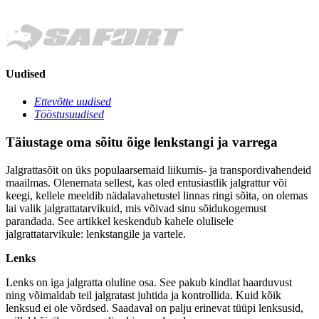
Uudised
Ettevõtte uudised
Tööstusuudised
Täiustage oma sõitu õige lenkstangi ja varrega
Jalgrattasõit on üks populaarsemaid liikumis- ja transpordivahendeid
maailmas. Olenemata sellest, kas oled entusiastlik jalgrattur või
keegi, kellele meeldib nädalavahetustel linnas ringi sõita, on olemas
lai valik jalgrattatarvikuid, mis võivad sinu sõidukogemust
parandada. See artikkel keskendub kahele olulisele
jalgrattatarvikule: lenkstangile ja vartele.
Lenks
Lenks on iga jalgratta oluline osa. See pakub kindlat haarduvust
ning võimaldab teil jalgratast juhtida ja kontrollida. Kuid kõik
lenksud ei ole võrdsed. Saadaval on palju erinevat tüüpi lenksusid,