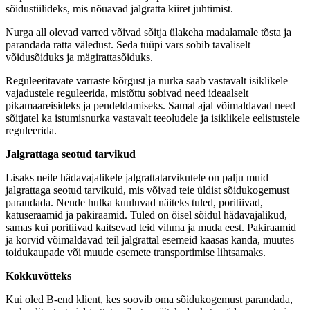
sõidustiilideks, mis nõuavad jalgratta kiiret juhtimist.
Nurga all olevad varred võivad sõitja ülakeha madalamale tõsta ja
parandada ratta väledust. Seda tüüpi vars sobib tavaliselt
võidusõiduks ja mägirattasõiduks.
Reguleeritavate varraste kõrgust ja nurka saab vastavalt isiklikele
vajadustele reguleerida, mistõttu sobivad need ideaalselt
pikamaareisideks ja pendeldamiseks. Samal ajal võimaldavad need
sõitjatel ka istumisnurka vastavalt teeoludele ja isiklikele eelistustele
reguleerida.
Jalgrattaga seotud tarvikud
Lisaks neile hädavajalikele jalgrattatarvikutele on palju muid
jalgrattaga seotud tarvikuid, mis võivad teie üldist sõidukogemust
parandada. Nende hulka kuuluvad näiteks tuled, poritiivad,
katuseraamid ja pakiraamid. Tuled on öisel sõidul hädavajalikud,
samas kui poritiivad kaitsevad teid vihma ja muda eest. Pakiraamid
ja korvid võimaldavad teil jalgrattal esemeid kaasas kanda, muutes
toidukaupade või muude esemete transportimise lihtsamaks.
Kokkuvõtteks
Kui oled B-end klient, kes soovib oma sõidukogemust parandada,