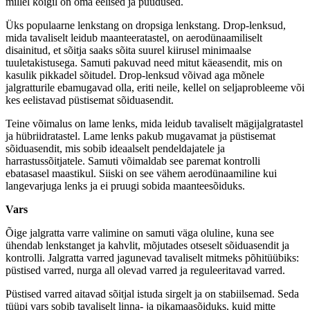
millel kõigil on oma eelised ja puudused.
Üks populaarne lenkstang on dropsiga lenkstang. Drop-lenksud,
mida tavaliselt leidub maanteeratastel, on aerodünaamiliselt
disainitud, et sõitja saaks sõita suurel kiirusel minimaalse
tuuletakistusega. Samuti pakuvad need mitut käeasendit, mis on
kasulik pikkadel sõitudel. Drop-lenksud võivad aga mõnele
jalgratturile ebamugavad olla, eriti neile, kellel on seljaprobleeme või
kes eelistavad püstisemat sõiduasendit.
Teine võimalus on lame lenks, mida leidub tavaliselt mägijalgratastel
ja hübriidratastel. Lame lenks pakub mugavamat ja püstisemat
sõiduasendit, mis sobib ideaalselt pendeldajatele ja
harrastussõitjatele. Samuti võimaldab see paremat kontrolli
ebatasasel maastikul. Siiski on see vähem aerodünaamiline kui
langevarjuga lenks ja ei pruugi sobida maanteesõiduks.
Vars
Õige jalgratta varre valimine on samuti väga oluline, kuna see
ühendab lenkstanget ja kahvlit, mõjutades otseselt sõiduasendit ja
kontrolli. Jalgratta varred jagunevad tavaliselt mitmeks põhitüübiks:
püstised varred, nurga all olevad varred ja reguleeritavad varred.
Püstised varred aitavad sõitjal istuda sirgelt ja on stabiilsemad. Seda
tüüpi vars sobib tavaliselt linna- ja pikamaasõiduks, kuid mitte