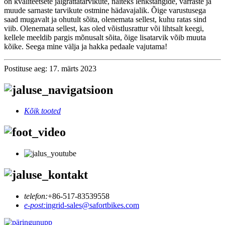
on kvaliteetsete jalgrattatarvikute, näiteks lenkstangide, varraste ja
muude sarnaste tarvikute ostmine hädavajalik. Õige varustusega
saad mugavalt ja ohutult sõita, olenemata sellest, kuhu ratas sind
viib. Olenemata sellest, kas oled võistlusrattur või lihtsalt keegi,
kellele meeldib pargis mõnusalt sõita, õige lisatarvik võib muuta
kõike. Seega mine välja ja hakka pedaale vajutama!
Postituse aeg: 17. märts 2023
Kõik tooted
telefon:
+86-517-83539558
e-post:
ingrid-sales@safortbikes.com